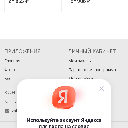
855
906
от
от
вместе
₽
Боевая быль из самых
₽
достоверных источников
ПРИЛОЖЕНИЯ
ЛИЧНЫЙ КАБИНЕТ
Главная
Мои заказы
Фото
Партнерская программа
Блог
Мой профиль
КОНТАКТЫ
+7 (495) 486-80-76
zakaz@buyabook.ru