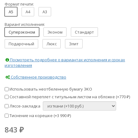
Формат печати:
A5
A4
A3
Вариант исполнения:
Суперэконом
Эконом
Стандарт
Подарочный
Люкс
Элит
Посмотреть подробнее о вариантах исполнения и сроках
изготовления
Собственное производство
Использовать неотбеленную бумагу ЭКО
Составной переплет с титульным листом на обложке (+
770
)
₽
Ляссе-закладка
Тиснение на корешке (+
3 990
)
₽
843
₽