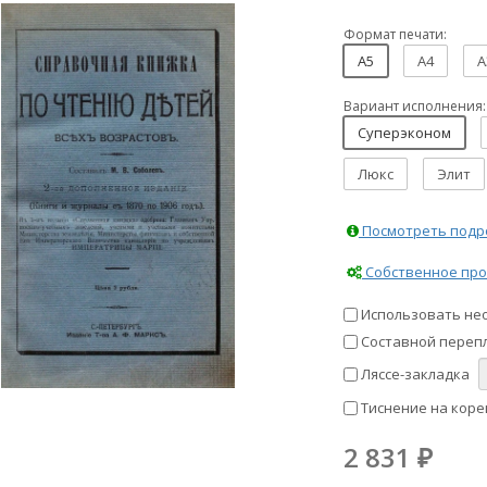
Формат печати:
A5
A4
A
Вариант исполнения:
Суперэконом
Люкс
Элит
Посмотреть подро
Собственное про
Использовать не
Составной перепл
Ляссе-закладка
Тиснение на коре
2 831
₽