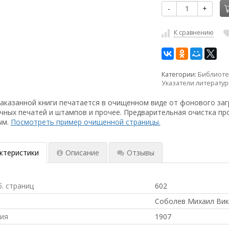
-
+
К сравнению
Категории:
Библиоте
Указатели литерату
аказанной книги печатается в очищенном виде от фонового заг
чных печатей и штампов и прочее. Предварительная очистка пр
ым.
Посмотреть пример очищенной страницы.
ктеристики
Описание
Отзывы
б. страниц
602
Соболев Михаил Ви
ния
1907