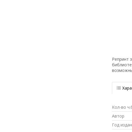
Репринт з
библиоте
возможн
Хара
Кол-во ч.
Автор
Год изда