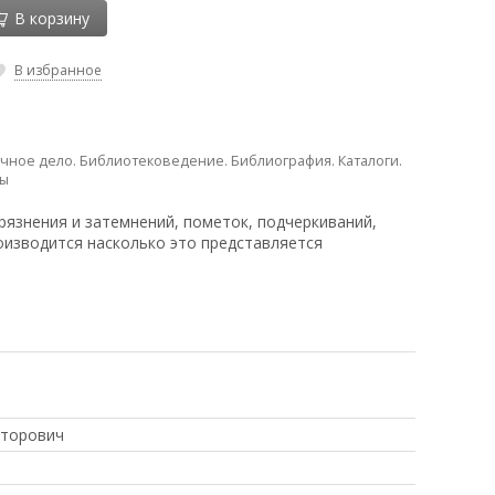
В корзину
В избранное
чное дело. Библиотековедение. Библиография. Каталоги.
ры
рязнения и затемнений, пометок, подчеркиваний,
оизводится насколько это представляется
кторович