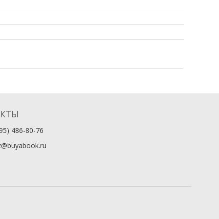
АКТЫ
95) 486-80-76
z@buyabook.ru