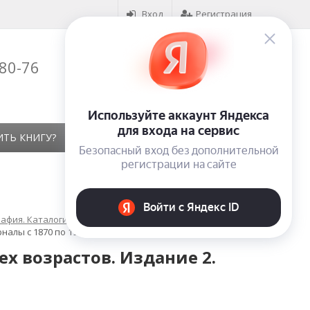
Вход
Регистрация
-80-76
Корзина (
0
)
на сумму
0
₽
ИТЬ КНИГУ?
КОНТАКТЫ
ОТЗЫВЫ
афия. Каталоги. Указатели литературы
алы с 1870 по 1905 год
х возрастов. Издание 2.