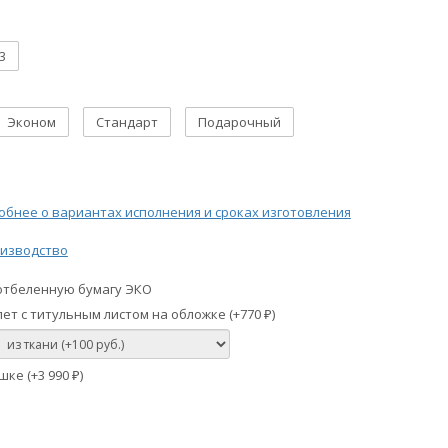
3
Эконом
Стандарт
Подарочный
бнее о вариантах исполнения и сроках изготовления
изводство
отбеленную бумагу ЭКО
ет с титульным листом на обложке (+
770
)
₽
шке (+
3 990
)
₽