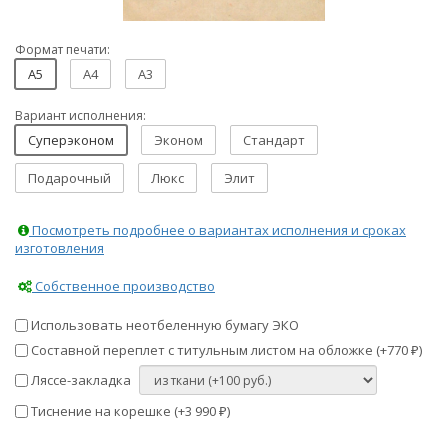
Формат печати:
A5
A4
A3
Вариант исполнения:
Суперэконом
Эконом
Стандарт
Подарочный
Люкс
Элит
Посмотреть подробнее о вариантах исполнения и сроках
изготовления
Собственное производство
Использовать неотбеленную бумагу ЭКО
Составной переплет с титульным листом на обложке (+
770
)
₽
Ляссе-закладка
Тиснение на корешке (+
3 990
)
₽