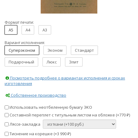
Формат печати:
A5
A4
A3
Вариант исполнения:
Суперэконом
Эконом
Стандарт
Подарочный
Люкс
Элит
Посмотреть подробнее о вариантах исполнения и сроках
изготовления
Собственное производство
Использовать неотбеленную бумагу ЭКО
Составной переплет с титульным листом на обложке (+
770
)
₽
Ляссе-закладка
Тиснение на корешке (+
3 990
)
₽