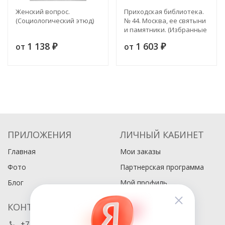
Женский вопрос.
Приходская библиотека.
(Социологический этюд)
№ 44. Москва, ее святыни
и памятники. (Избранные
статьи по описанию
1 138
1 603
от
от
₽
Москвы)
₽
ПРИЛОЖЕНИЯ
ЛИЧНЫЙ КАБИНЕТ
Главная
Мои заказы
Фото
Партнерская программа
Блог
Мой профиль
КОНТАКТЫ
+7 (495) 486-80-76