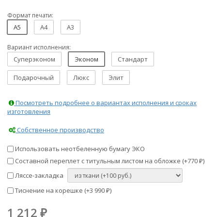
Формат печати:
A5
A4
A3
Вариант исполнения:
Суперэконом
Эконом
Стандарт
Подарочный
Люкс
Элит
Посмотреть подробнее о вариантах исполнения и сроках
изготовления
Собственное производство
Использовать неотбеленную бумагу ЭКО
Составной переплет с титульным листом на обложке (+
770
)
₽
Ляссе-закладка
Тиснение на корешке (+
3 990
)
₽
1 212
₽