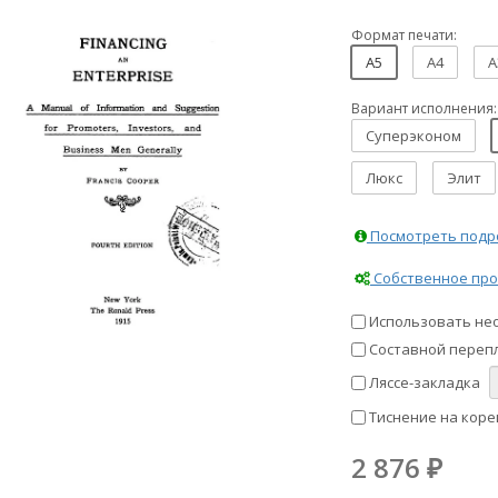
Формат печати:
A5
A4
A
Вариант исполнения:
Суперэконом
Люкс
Элит
Посмотреть подро
Собственное про
Использовать не
Составной перепл
Ляссе-закладка
Тиснение на коре
2 876
₽