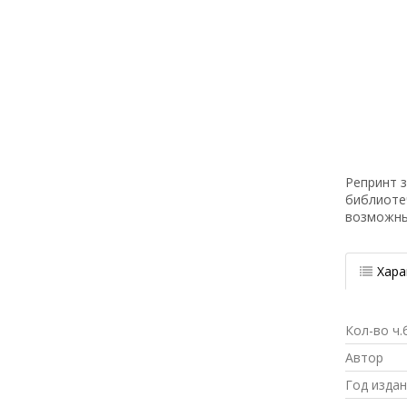
Репринт з
библиоте
возможн
Хара
Кол-во ч.
Автор
Год изда