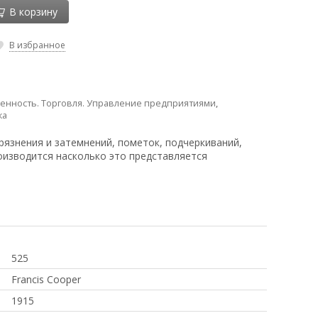
В корзину
В избранное
нность. Торговля. Управление предприятиями
,
ка
рязнения и затемнений, пометок, подчеркиваний,
оизводится насколько это представляется
525
Francis Cooper
1915