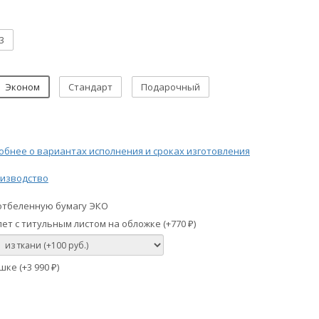
3
Эконом
Стандарт
Подарочный
бнее о вариантах исполнения и сроках изготовления
изводство
отбеленную бумагу ЭКО
ет с титульным листом на обложке (+
770
)
₽
шке (+
3 990
)
₽