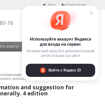
Вход
Регистрация
-80-76
Корзина (
0
)
на сумму
0
₽
ИТЬ КНИГУ?
КОНТАКТЫ
ОТЗЫВЫ
предприятиями
nvestors, and business men generally. 4 edition
rmation and suggestion for
erally. 4 edition