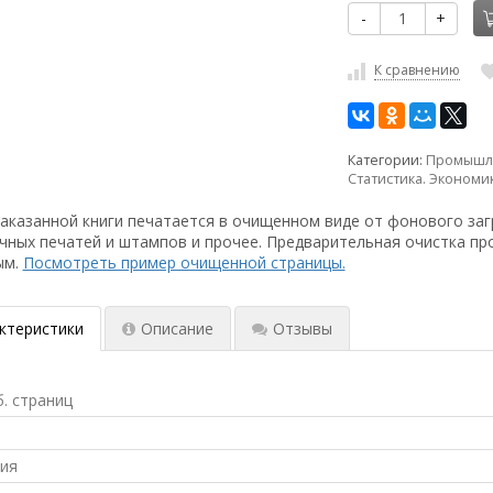
-
+
К сравнению
Категории:
Промышле
Статистика. Экономи
аказанной книги печатается в очищенном виде от фонового заг
чных печатей и штампов и прочее. Предварительная очистка пр
ым.
Посмотреть пример очищенной страницы.
ктеристики
Описание
Отзывы
б. страниц
ния