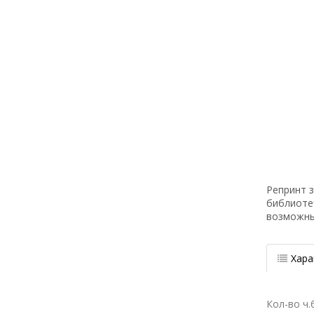
Репринт з
библиоте
возможн
Хара
Кол-во ч.