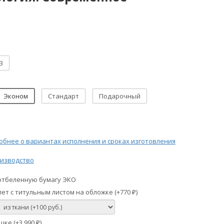
3
Эконом
Стандарт
Подарочный
бнее о вариантах исполнения и сроках изготовления
изводство
отбеленную бумагу ЭКО
ет с титульным листом на обложке (+
770
)
₽
шке (+
3 990
)
₽