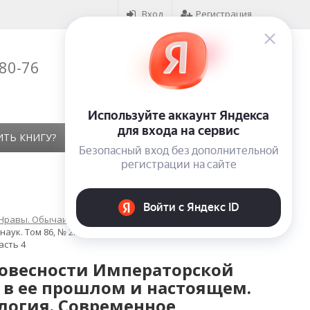
Вход
Регистрация
-80-76
Корзина (
0
)
на сумму
0
₽
ИТЬ КНИГУ?
КОНТАКТЫ
ОТЗЫВЫ
 Нравы. Обычаи. Жизнь народа. Фольклор
аук. Том 86, № 2. Черногория в ее прошлом и настоящем.
асть 4
ловесности Императорской
я в ее прошлом и настоящем.
ология. Современное