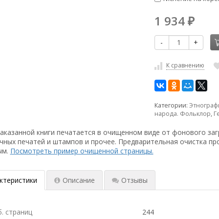
1 934
₽
-
+
К сравнению
Категории:
Этнограф
народа. Фольклор
,
Г
аказанной книги печатается в очищенном виде от фонового заг
чных печатей и штампов и прочее. Предварительная очистка пр
ым.
Посмотреть пример очищенной страницы.
ктеристики
Описание
Отзывы
б. страниц
244