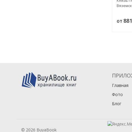
Князь П
Вяземс
88
от
ПРИЛО
Главная
Фото
Блог
© 2026 BuyaBook