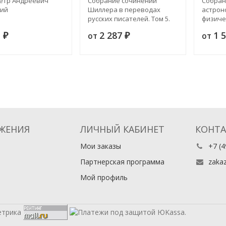
етр Андреевич
Собрание сочинений
Собран
кий
Шиллера в переводах
астрон
русских писателей. Том 5.
физиче
Издание 3
Часть 1
1
2 287
1 
от
от
₽
₽
ЖЕНИЯ
ЛИЧНЫЙ КАБИНЕТ
КОНТ
Мои заказы
+7 (4
Партнерская программа
zaka
Мой профиль