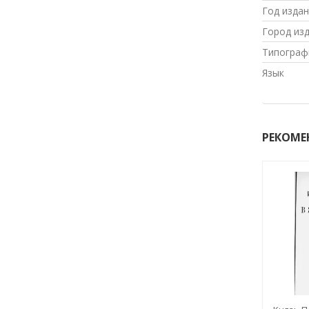
Год изда
Город из
Типограф
Язык
РЕКОМЕ