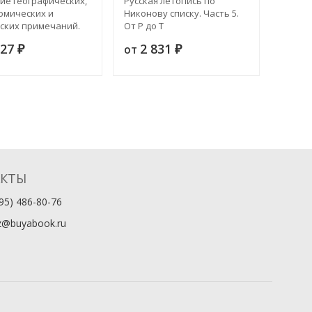
ие географических,
Русская летопись по
Собра
омических и
Никонову списку. Часть 5.
Шилле
ских примечаний.
От Р до Т
русски
527
2 831
1 
от
от
₽
₽
АКТЫ
95) 486-80-76
z@buyabook.ru