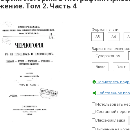
ение. Том 2. Часть 4
Формат печати:
A5
A4
A
Вариант исполнения:
Суперэконом
Люкс
Элит
Посмотреть подро
Собственное про
Использовать не
Составной перепл
Ляссе-закладка
Тиснение на коре