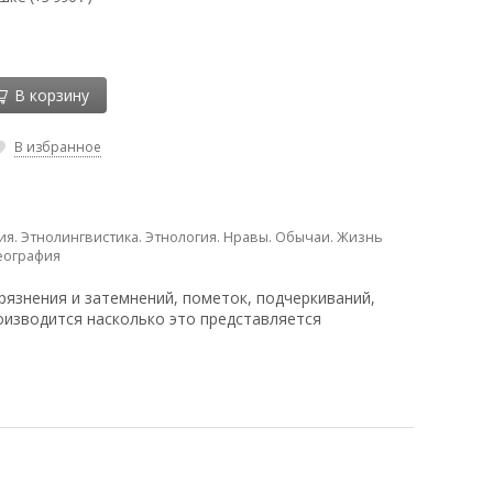
В корзину
В избранное
ия. Этнолингвистика. Этнология. Нравы. Обычаи. Жизнь
еография
рязнения и затемнений, пометок, подчеркиваний,
оизводится насколько это представляется