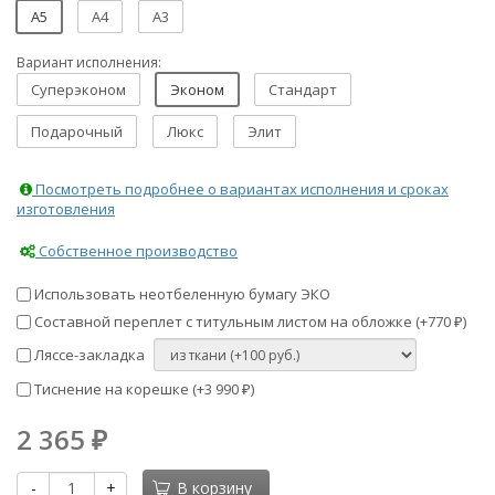
A5
A4
A3
Вариант исполнения:
Суперэконом
Эконом
Стандарт
Подарочный
Люкс
Элит
Посмотреть подробнее о вариантах исполнения и сроках
изготовления
Собственное производство
Использовать неотбеленную бумагу ЭКО
Составной переплет с титульным листом на обложке (+
770
)
₽
Ляссе-закладка
Тиснение на корешке (+
3 990
)
₽
2 365
₽
-
+
В корзину