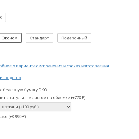
3
Эконом
Стандарт
Подарочный
бнее о вариантах исполнения и сроках изготовления
изводство
отбеленную бумагу ЭКО
ет с титульным листом на обложке (+
770
)
₽
шке (+
3 990
)
₽