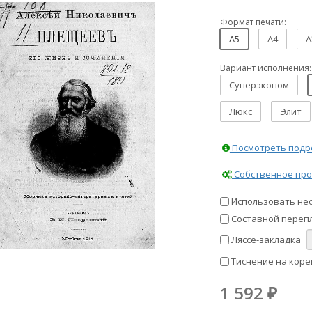
Формат печати:
A5
A4
A
Вариант исполнения:
Суперэконом
Люкс
Элит
Посмотреть подро
Собственное про
Использовать не
Составной перепл
Ляссе-закладка
Тиснение на коре
1 592
₽