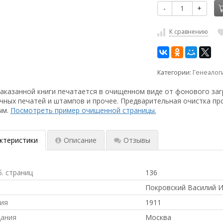
-
+
К сравнению
Категории:
Генеалог
аказанной книги печатается в очищенном виде от фонового заг
чных печатей и штампов и прочее. Предварительная очистка пр
ым.
Посмотреть пример очищенной страницы.
ктеристики
Описание
Отзывы
б. страниц
136
Покровский Василий 
ния
1911
дания
Москва