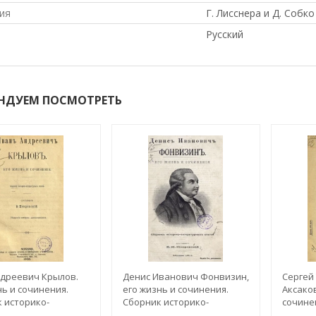
ия
Г. Лисснера и Д. Собко
Русский
НДУЕМ ПОСМОТРЕТЬ
дреевич Крылов.
Денис Иванович Фонвизин,
Сергей
нь и сочинения.
его жизнь и сочинения.
Аксаков
 историко-
Сборник историко-
сочине
урных статей.
литературных статей.
истори