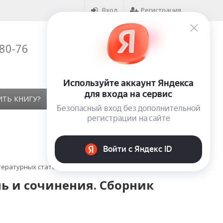
Вход
Регистрация
-80-76
Корзина (
0
)
на сумму
0
₽
ИТЬ КНИГУ?
КОНТАКТЫ
ОТЗЫВЫ
тературных статей
ь и сочинения. Сборник