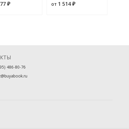
577
1 514
1 
от
от
 Издание 2
₽
₽
статей
АКТЫ
95) 486-80-76
z@buyabook.ru