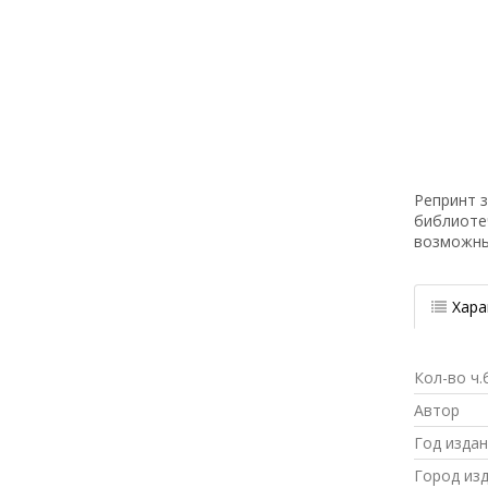
Репринт з
библиоте
возможн
Хара
Кол-во ч.
Автор
Год изда
Город из