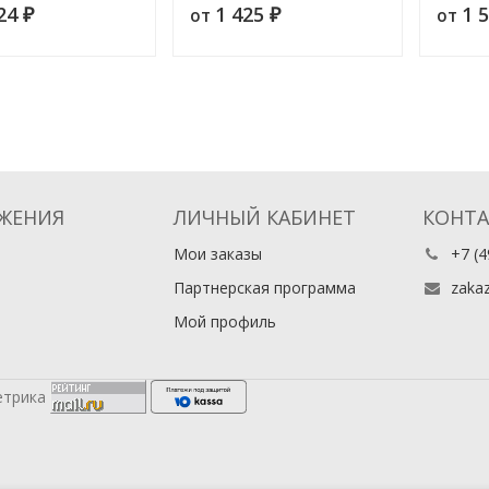
324
1 425
1 
от
от
 2
₽
Издание 3
₽
статей.
ЖЕНИЯ
ЛИЧНЫЙ КАБИНЕТ
КОНТ
Мои заказы
+7 (4
Партнерская программа
zaka
Мой профиль