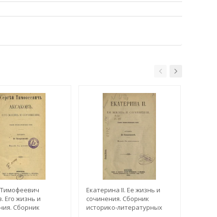
 Тимофеевич
Екатерина II. Ее жизнь и
Иван 
. Его жизнь и
сочинения. Сборник
Гончар
ния. Сборник
историко-литературных
сочине
ко-литературных
статей. Издание 2
истор