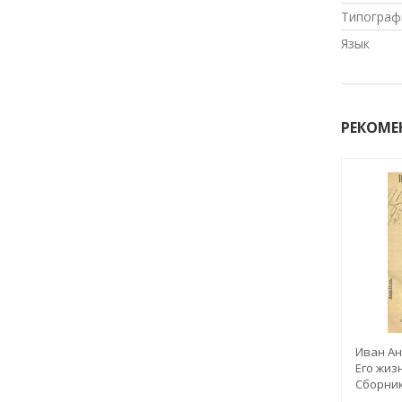
Типограф
Язык
РЕКОМЕ
Иван Ан
Его жиз
Сборник
литерат