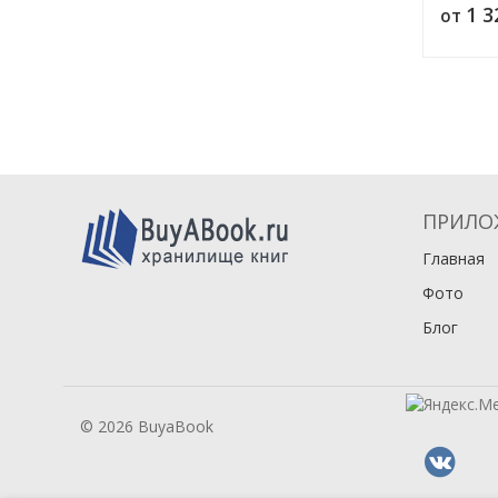
1 
от
Издание
ПРИЛО
Главная
Фото
Блог
© 2026 BuyaBook