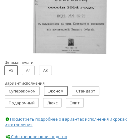
Формат печати:
A5
A4
A3
Вариант исполнения:
Суперэконом
Эконом
Стандарт
Подарочный
Люкс
Элит
Посмотреть подробнее о вариантах исполнения и сроках
изготовления
Собственное производство