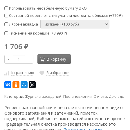
Использовать неотбеленную бумагу ЭКО
Составной переплет с титульным листом на обложке (+
770
)
₽
Ляссе-закладка
Тиснение на корешке (+
3 990
)
₽
1 706
₽
-
+
В корзину
К сравнению
В избранное
Категории:
Журналы заседаний. Постановления. Отчеты. Доклады
Репринт заказанной книги печатается в очищенном виде от
фонового загрязнения и затемнений, пометок,
подчеркиваний, библиотечных печатей и штампов и прочее.
Предварительная очистка производится насколько это
представляется возможным.
Посмотреть пример