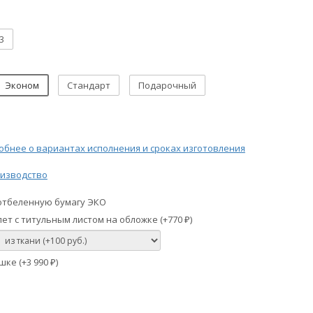
3
Эконом
Стандарт
Подарочный
бнее о вариантах исполнения и сроках изготовления
изводство
отбеленную бумагу ЭКО
ет с титульным листом на обложке (+
770
)
₽
шке (+
3 990
)
₽