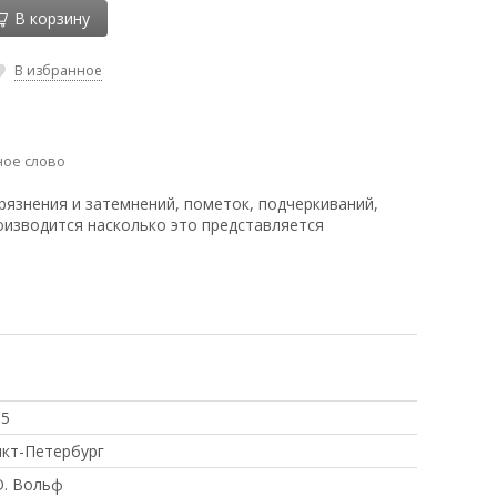
В корзину
В избранное
ое слово
рязнения и затемнений, пометок, подчеркиваний,
оизводится насколько это представляется
95
кт-Петербург
О. Вольф