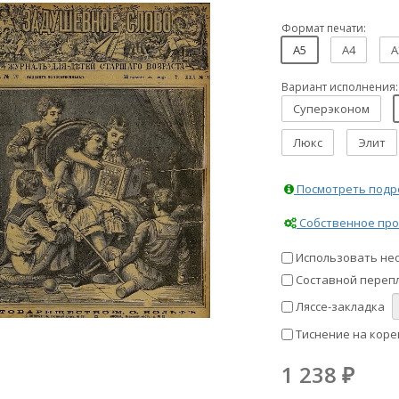
Формат печати:
A5
A4
A
Вариант исполнения:
Суперэконом
Люкс
Элит
Посмотреть подро
Собственное про
Использовать не
Составной перепл
Ляссе-закладка
Тиснение на коре
1 238
₽