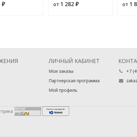
1
1 282
1 
от
от
₽
иллюстрированный журнал
₽
эконом
детского платья и белья
значени
Средне
ЖЕНИЯ
ЛИЧНЫЙ КАБИНЕТ
КОНТ
Мои заказы
+7 (4
Партнерская программа
zaka
Мой профиль