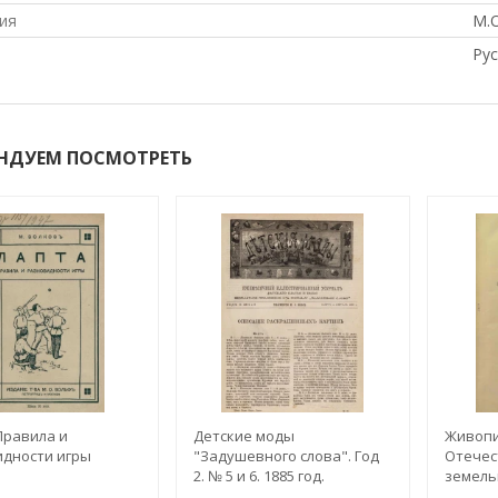
ия
М.
Рус
НДУЕМ ПОСМОТРЕТЬ
Правила и
Детские моды
Живопи
дности игры
"Задушевного слова". Год
Отечес
2. № 5 и 6. 1885 год.
земель
Ежемесячный
племен