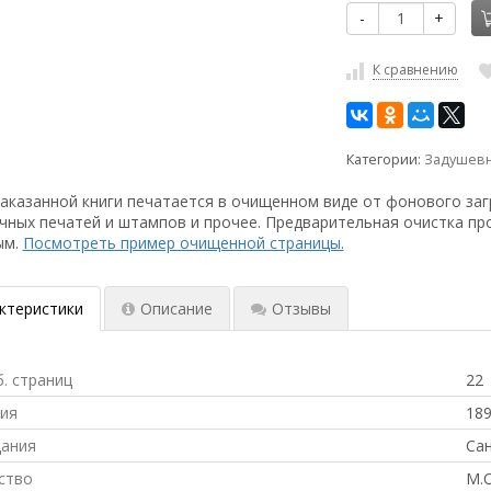
-
+
К сравнению
Категории:
Задушевн
аказанной книги печатается в очищенном виде от фонового заг
чных печатей и штампов и прочее. Предварительная очистка пр
ым.
Посмотреть пример очищенной страницы.
ктеристики
Описание
Отзывы
б. страниц
22
ния
18
дания
Сан
ство
М.