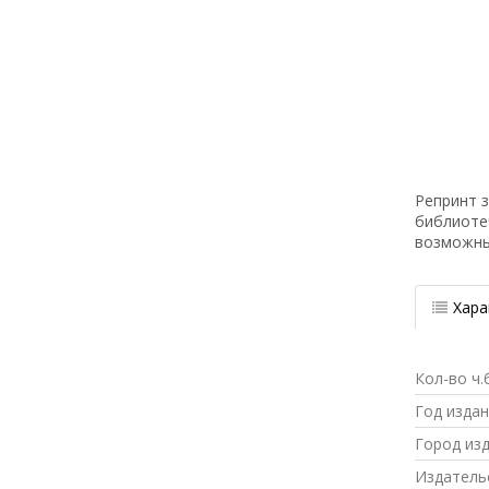
Репринт з
библиоте
возможн
Хара
Кол-во ч.
Год изда
Город из
Издатель