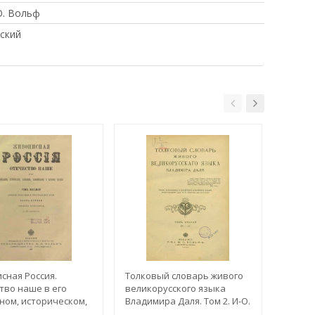
О. Вольф
ский
сная Россия.
Толковый словарь живого
Исааки
тво наше в его
великорусского языка
Истори
ном, историческом,
Владимира Даля. Том 2. И-О.
его св
ном,
Издание 3
худож