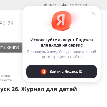
Вход
Регистрация
-80-76
Корзина (
0
)
на сумму
0
₽
ИТЬ КНИГУ?
КОНТАКТЫ
ОТЗЫВЫ
 слово
возраста
пуск 26. Журнал для детей