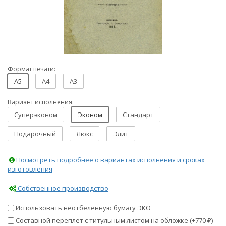
Формат печати:
A5
A4
A3
Вариант исполнения:
Суперэконом
Эконом
Стандарт
Подарочный
Люкс
Элит
Посмотреть подробнее о вариантах исполнения и сроках
изготовления
Собственное производство
Использовать неотбеленную бумагу ЭКО
Составной переплет с титульным листом на обложке (+
770
)
₽