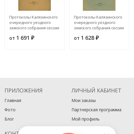
Протоколы Калязинского
Протоколы Калязинского
очередного уездного
очередного уездного
земского собрания сессии
земского собрания сессии
1912 года с приложениями
1911 года и
1 691
1 628
от
от
₽
чрезвычайного собрания
₽
23 июня 1911 года с
приложениями
ПРИЛОЖЕНИЯ
ЛИЧНЫЙ КАБИНЕТ
Главная
Мои заказы
Фото
Партнерская программа
Блог
Мой профиль
КОНТАКТЫ