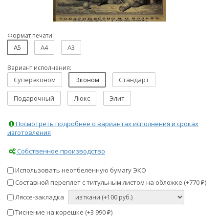
Формат печати:
A5
A4
A3
Вариант исполнения:
Суперэконом
Эконом
Стандарт
Подарочный
Люкс
Элит
Посмотреть подробнее о вариантах исполнения и сроках
изготовления
Собственное производство
Использовать неотбеленную бумагу ЭКО
Составной переплет с титульным листом на обложке (+
770
)
₽
Ляссе-закладка
Тиснение на корешке (+
3 990
)
₽