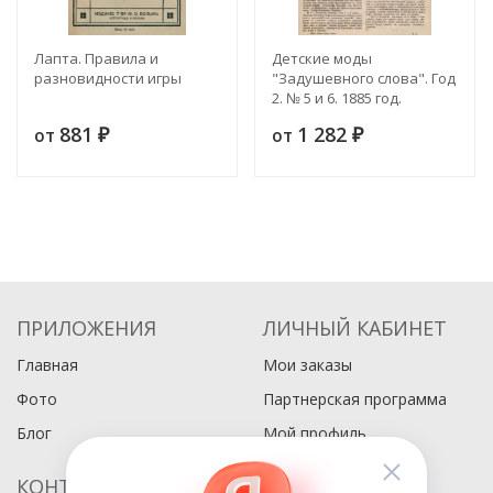
Лапта. Правила и
Детские моды
разновидности игры
"Задушевного слова". Год
2. № 5 и 6. 1885 год.
Ежемесячный
881
1 282
от
от
₽
иллюстрированный
₽
журнал детского платья и
белья
ПРИЛОЖЕНИЯ
ЛИЧНЫЙ КАБИНЕТ
Главная
Мои заказы
Фото
Партнерская программа
Блог
Мой профиль
КОНТАКТЫ