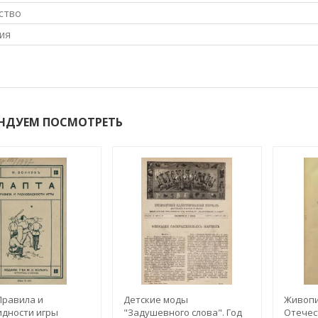
ство
ия
НДУЕМ ПОСМОТРЕТЬ
Правила и
Детские моды
Живопи
дности игры
"Задушевного слова". Год
Отечес