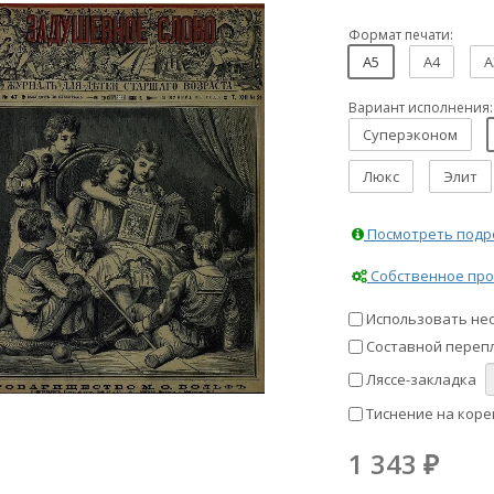
Формат печати:
A5
A4
A
Вариант исполнения:
Суперэконом
Люкс
Элит
Посмотреть подро
Собственное про
Использовать не
Составной перепл
Ляссе-закладка
Тиснение на коре
1 343
₽