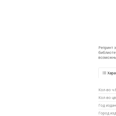
Репринт з
библиоте
возможн
Хара
Кол-во ч.
Кол-во ц
Год изда
Город из