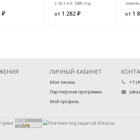
2. № 5 и 6. 1885 год.
земель
Ежемесячный
племен
1
1 282
1 
от
от
₽
иллюстрированный журнал
₽
эконом
детского платья и белья
значени
Средне
ЖЕНИЯ
ЛИЧНЫЙ КАБИНЕТ
КОНТ
Мои заказы
+7 (4
Партнерская программа
zaka
Мой профиль