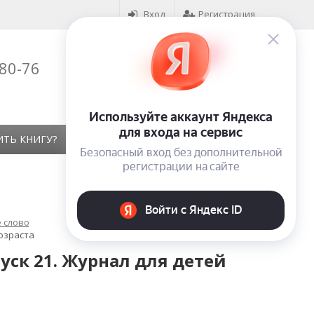
Вход
Регистрация
-80-76
Корзина (
0
)
на сумму
0
₽
ИТЬ КНИГУ?
КОНТАКТЫ
ОТЗЫВЫ
 слово
возраста
пуск 21. Журнал для детей