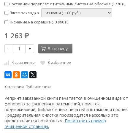
Составной переплет с титульным листом на обложке (+
770
)
₽
Ляссе-закладка
Тиснение на корешке (+
3 990
)
₽
1 263
₽
-
+
В корзину
К сравнению
В избранное
Категории:
Публицистика
Репринт заказанной книги печатается в очищенном виде от
фонового загрязнения и затемнений, пометок,
подчеркиваний, библиотечных печатей и штампов и прочее.
Предварительная очистка производится насколько это
представляется возможным.
Посмотреть пример
очищенной страницы.