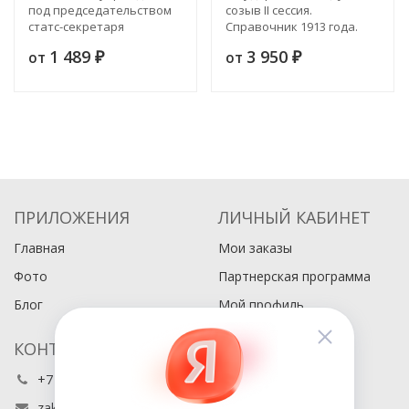
под председательством
созыв II сессия.
статс-секретаря
Справочник 1913 года.
Куломзина комиссия для
Выпуск 6
1 489
3 950
от
от
исследования
₽
₽
землевладения и
землепользования в
Забайкальской области.
Материалы. Выпуск 6.
Население, значение
рода у инородцев и
ламаизм
ПРИЛОЖЕНИЯ
ЛИЧНЫЙ КАБИНЕТ
Главная
Мои заказы
Фото
Партнерская программа
Блог
Мой профиль
КОНТАКТЫ
+7 (495) 486-80-76
zakaz@buyabook.ru