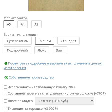
Формат печати:
A5
A4
A3
Вариант исполнения:
Суперэконом
Эконом
Стандарт
Подарочный
Люкс
Элит
Посмотреть подробнее о вариантах исполнения и сроках
изготовления
Собственное производство
Использовать неотбеленную бумагу ЭКО
Составной переплет с титульным листом на обложке (+
770
)
₽
Ляссе-закладка
Тиснение на корешке (+
3 990
)
₽