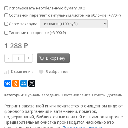
Использовать неотбеленную бумагу ЭКО
Составной переплет с титульным листом на обложке (+
770
)
₽
Ляссе-закладка
Тиснение на корешке (+
3 990
)
₽
1 288
₽
-
+
В корзину
К сравнению
В избранное
Категории:
Журналы заседаний. Постановления. Отчеты. Доклады
Репринт заказанной книги печатается в очищенном виде от
фонового загрязнения и затемнений, пометок,
подчеркиваний, библиотечных печатей и штампов и прочее.
Предварительная очистка производится насколько это
представляется возможным.
Посмотреть пример