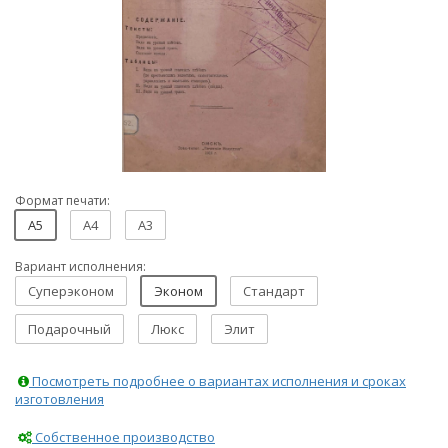
Формат печати:
A5
A4
A3
Вариант исполнения:
Суперэконом
Эконом
Стандарт
Подарочный
Люкс
Элит
Посмотреть подробнее о вариантах исполнения и сроках
изготовления
Собственное производство