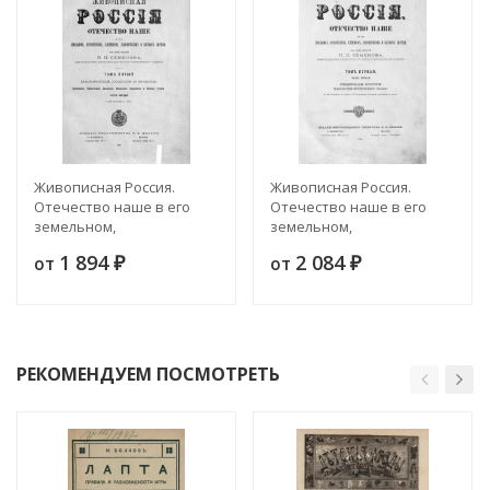
Живописная Россия.
Живописная Россия.
Отечество наше в его
Отечество наше в его
земельном,
земельном,
историческом,
историческом,
1 894
2 084
от
от
племенном,
₽
племенном,
₽
экономическом и
экономическом и
бытовом значении. Том 5.
бытовом значении. Том 1.
Часть 1. Малороссия,
Часть 2. Северная Россия.
Подолия и Волынь
Озерная или
Древненовгородская
РЕКОМЕНДУЕМ ПОСМОТРЕТЬ
область (продолжение)