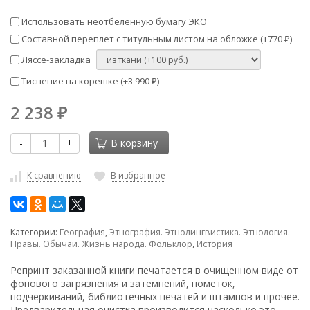
Использовать неотбеленную бумагу ЭКО
Составной переплет с титульным листом на обложке (+
770
)
₽
Ляссе-закладка
Тиснение на корешке (+
3 990
)
₽
2 238
₽
-
+
В корзину
К сравнению
В избранное
Категории:
География
,
Этнография. Этнолингвистика. Этнология.
Нравы. Обычаи. Жизнь народа. Фольклор
,
История
Репринт заказанной книги печатается в очищенном виде от
фонового загрязнения и затемнений, пометок,
подчеркиваний, библиотечных печатей и штампов и прочее.
Предварительная очистка производится насколько это