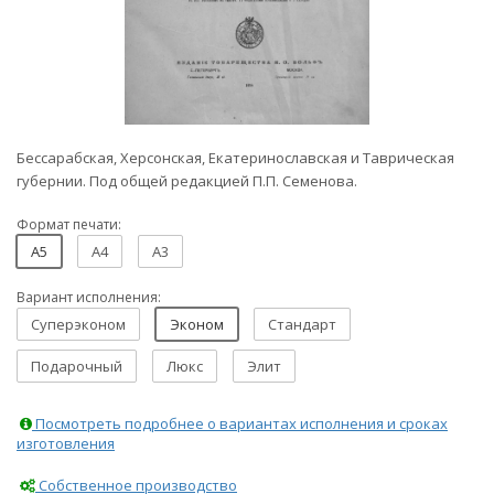
Бессарабская, Херсонская, Екатеринославская и Таврическая
губернии. Под общей редакцией П.П. Семенова.
Формат печати:
A5
A4
A3
Вариант исполнения:
Суперэконом
Эконом
Стандарт
Подарочный
Люкс
Элит
Посмотреть подробнее о вариантах исполнения и сроках
изготовления
Собственное производство