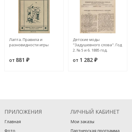
Лапта. Правила и
Детские моды
разновидности игры
"Задушевного слова". Год
2. № 5 и 6. 1885 год.
Ежемесячный
881
1 282
от
от
₽
иллюстрированный
₽
журнал детского платья и
белья
ПРИЛОЖЕНИЯ
ЛИЧНЫЙ КАБИНЕТ
Главная
Мои заказы
Фото
Партнерская программа